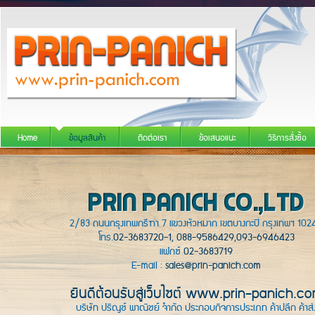
Home
ข้อมูลสินค้า
ติดต่อเรา
ข้อเสนอแนะ
วิธีการสั่งซื้อ
2/83 ถนนกรุงเทพกรีฑา 7 แขวงหัวหมาก เขตบางกะปิ กรุงเทพฯ 102
โทร.
02-3683720-1, 088-9586429,093-6946423
แฟกซ์
02-3683719
E-mail :
sales@prin-panich.com
ยินดีต้อนรับสู่เว็บไซต์ www.prin-panich.c
บริษัท ปริญช์ พาณิชย์ จำกัด ประกอบกิจการประเภท ค้าปลีก ค้าส่