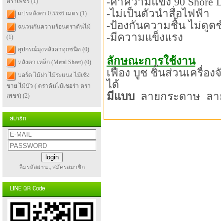
-ค่าความแข็ง 90 Shore 
ตราเพชร
(1)
-ไม่เป็นตัวนำสื่อไฟฟ้า
แปรหลังคา 0.55x6 เมตร
(1)
-ป้องกันความชื้น ไม่ดูดซ
ฉนวนกันความร้อนตราต้นไม้
-มีความแข็งแรง
(1)
อุปกรณ์มุงหลังคาทุกชนิด
(0)
ลักษณะการใช้งาน
หลังคา เหล็ก (Metal Sheet)
(0)
เฟือง บูช ชิ้นส่วนเครื
บอร์ด ไม้ฝา ไม้ระแนง ไม้เชิง
ได้
ชาย ไม้บัว ( ตราต้นไม้เชอร่า ตรา
มีแบบ
ลายกระดาษ ลาย
เพชร)
(2)
สมาชิก
ลืมรหัสผ่าน
,
สมัครสมาชิก
LINE QR Code